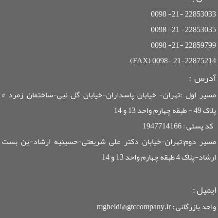
22853033 -21- 0098
22853035- 21- 0098
22859799 -21- 0098
21-22875214 -0098 (FAX)
آدرس :
مسیر اول :تهران- خیابان پاسداران-خیابان گل نبی-ساختمان زمرد #
پلاک 49 - طبقه چهارم واحد 13 و 14
کد پستی : 1947714166
مسیر دوم:تهران-خیابان دکتر علی شریعتی-حسینیه ارشاد-بن بست
ارشاد-پلاک 4 طبقه چهارم واحد 13 و 14
ایمیل
:
واحد بازرگانی : mgheidi@gtccompany.ir