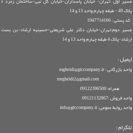
مسیر اول :تهران- خیابان پاسداران-خیابان گل نبی-ساختمان زمرد #
پلاک 49 - طبقه چهارم واحد 13 و 14
کد پستی : 1947714166
مسیر دوم:تهران-خیابان دکتر علی شریعتی-حسینیه ارشاد-بن بست
ارشاد-پلاک 4 طبقه چهارم واحد 13 و 14
ایمیل
:
واحد بازرگانی : mgheidi@gtccompany.ir
mrgheidi2@gmail.com
همراه: 09122396500
واحد فروش :09121132867
واحد روابط عمومی: info@gtccompany.ir
تلگرام :