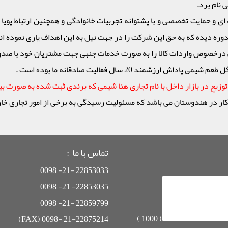
 نام برد.
ی و حمایت تخصصی و با پشتوانه تجربیات خانوادگی و همچنین ارتباط پویا با
 دیده که به حق این شرکت را در جهت نیل به این اهداف یاری نموده اند 
درخصوص واردات کالا را به صورت خدمات جنبی جهت مشتریان خود با صدور 
مند 20 سال فعالیت صادقانه ما بوده است .
زیع در بازار داخل با نام تجاری هنا شیمی که برندی ثبت شده به صورت بی
 هندوستان می باشد که مسئولیت رسیدگی به برخی از امور تجاری خارج از
تماس با ما :
22853033 -21- 0098
22853035- 21- 0098
22859799 -21- 0098
)
1000
(
21-22875214 -0098 (FAX)