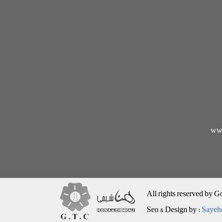
www
All rights reserved by 
Seo & Design by :
Sayeh