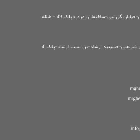
مسیر اول :تهران- خیابان پاسداران-خیابان گل نبی-ساختمان زمرد # پلاک 49 - طبقه
مسیر دوم:تهران-خیابان دکتر علی شریعتی-حسینیه ارشاد-بن بست ارشاد-پلاک 4