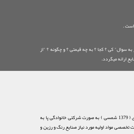
است .
 به سوال" کی ؟ کجا ؟ به چه قیمتی ؟ و چگونه ؟ "از
یع ارائه میگردد.
شرکت بازرگانی گل طعم شیمی یا به اختصار (GTC (Gheidi Trading Company در سال 2000 میلادی ( 1379 شمسی ) به صورت شرکتی خانوادگی پا به
 تخصصی مواد اولیه مورد نیاز صنایع رنگ و رزین و