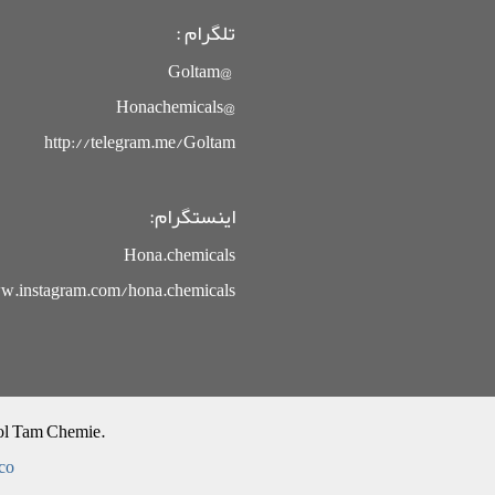
تلگرام :
@Goltam
@Honachemicals
http://telegram.me/Goltam
اینستگرام:
Hona.chemicals
.instagram.com/hona.chemicals
Gol Tam Chemie.
co