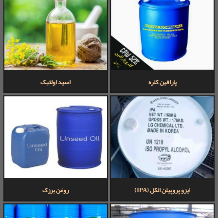
پارافین کلره
اسید اولئیک
ایزو پروپیلن الکل (IPA)
روغن برزک