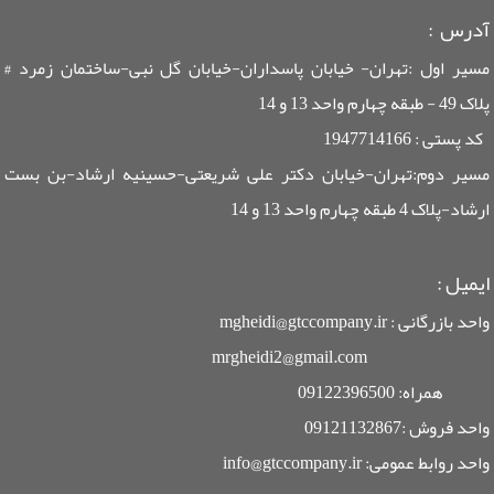
آدرس :
مسیر اول :تهران- خیابان پاسداران-خیابان گل نبی-ساختمان زمرد #
پلاک 49 - طبقه چهارم واحد 13 و 14
کد پستی : 1947714166
مسیر دوم:تهران-خیابان دکتر علی شریعتی-حسینیه ارشاد-بن بست
ارشاد-پلاک 4 طبقه چهارم واحد 13 و 14
ایمیل
:
واحد بازرگانی : mgheidi@gtccompany.ir
mrgheidi2@gmail.com
همراه: 09122396500
واحد فروش :09121132867
واحد روابط عمومی: info@gtccompany.ir