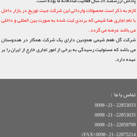
پاداش ارزشمند 20 سال فعالیت صادقانه ما بوده است .
لازم به ذکر است محصولات وارداتی این شرکت جهت توزیع در بازار داخل
با نام تجاری هنا شیمی که برندی ثبت شده به صورت بین المللی و داخلی
می باشد عرضه می گردد .
شرکت گل طعم شیمی همچنین دارای یک شرکت همکار در هندوستان
می باشد که مسئولیت رسیدگی به برخی از امور تجاری خارج از ایران را بر
عهده دارد.
تماس با ما :
22853033 -21- 0098
22853035- 21- 0098
22859799 -21- 0098
21-22875214 -0098 (FAX)